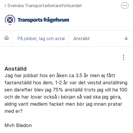
Hoppa till innehåll
Svenska Transportarbetareförbundet
Fler
Bli medlem
Transports hemsida
Ti
På jobbet, lag och avtal
Transport på Facebook
Anställd
Ring oss 010 480 30 00
Visa
Anställd
Jag har jobbat hos en åkeri ca 3.5 år men ej fått
fastanställd hos dem, 1-2 år var det visstid anställning
sen därefter blev jag 75% anställd trots jag vill ha 100
och de har lovar också i början så vad ska jag göra,
aldrig varit medlem facket men bör jag innan pratar
med er?
Mvh Bledon