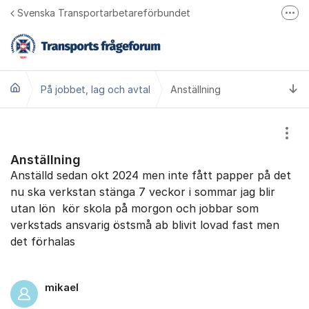
Hoppa till innehåll
Svenska Transportarbetareförbundet
Fler
Bli medlem
Transports hemsida
Ti
På jobbet, lag och avtal
Transport på Facebook
Anställning
Ring oss 010 480 30 00
Visa
Anställning
Anställd sedan okt 2024 men inte fått papper på det
nu ska verkstan stänga 7 veckor i sommar jag blir
utan lön kör skola på morgon och jobbar som
verkstads ansvarig östsmå ab blivit lovad fast men
det förhalas
mikael