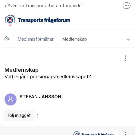
Hoppa till innehåll
Svenska Transportarbetareförbundet
Fler
Bli medlem
Transports hemsida
Ti
Medlemsförmåner
Transport på Facebook
Medlemskap
Ring oss 010 480 30 00
Visa
Medlemskap
Vad ingår i pensionärsmedlemskapet?
STEFAN JANSSON
Följ inlägget
1
Kommentarer