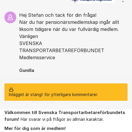
Visa
Hej Stefan och tack för din fråga!
När du har pensionärsmedlemskap ingår allt
liksom tidigare när du var fullvärdig medlem.
Vänligen
SVENSKA
TRANSPORTARBETAREFÖRBUNDET
Medlemsservice
Gunilla
Inlägget är stängt för ytterligare kommentarer.
Välkommen till Svenska Transportarbetareförbundets
Om forumet
forum!
Här svarar vi på frågor av allmän karaktär.
Mer för dig som är medlem!