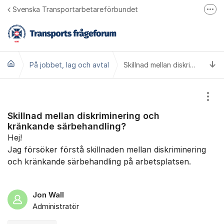
Hoppa till innehåll
Svenska Transportarbetareförbundet
Fler
Bli medlem
Transports hemsida
Ti
På jobbet, lag och avtal
Transport på Facebook
Skillnad mellan diskriminering och kränkande särbehandling?
Ring oss 010 480 30 00
Visa
Skillnad mellan diskriminering och
kränkande särbehandling?
Hej!
Jag försöker förstå skillnaden mellan diskriminering
och kränkande särbehandling på arbetsplatsen.
Jon Wall
Administratör