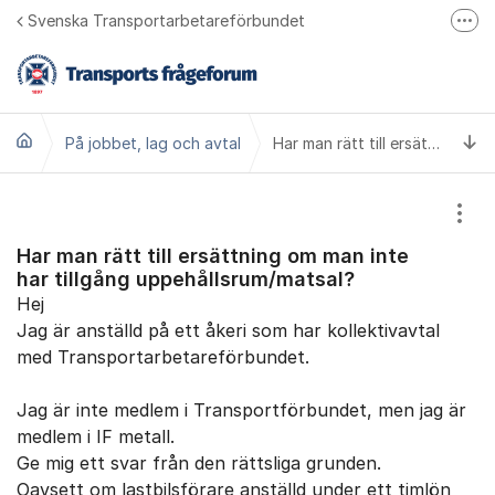
Hoppa till innehåll
Svenska Transportarbetareförbundet
Fler
Bli medlem
Transports hemsida
Ti
På jobbet, lag och avtal
Transport på Facebook
Har man rätt till ersättning om man inte har tillgång uppehållsrum/matsal?
Ring oss 010 480 30 00
Visa
Har man rätt till ersättning om man inte
har tillgång uppehållsrum/matsal?
Hej
Jag är anställd på ett åkeri som har kollektivavtal
med Transportarbetareförbundet.
Jag är inte medlem i Transportförbundet, men jag är
medlem i IF metall.
Ge mig ett svar från den rättsliga grunden.
Oavsett om lastbilsförare anställd under ett timlön