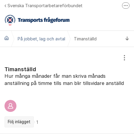
Hoppa till innehåll
Svenska Transportarbetareförbundet
Fler
Bli medlem
Transports hemsida
Ti
På jobbet, lag och avtal
Transport på Facebook
Timanställd
Ring oss 010 480 30 00
Visa
Timanställd
Hur många månader får man skriva månads
anställning på timme tills man blir tillsvidare anställd
Följ inlägget
1