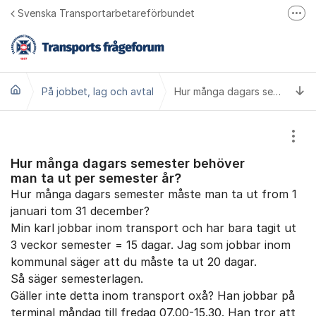
Hoppa till innehåll
Svenska Transportarbetareförbundet
Fler
Bli medlem
Transports hemsida
Ti
På jobbet, lag och avtal
Transport på Facebook
Hur många dagars semester behöver man ta ut per semester år?
Ring oss 010 480 30 00
Visa
Hur många dagars semester behöver
man ta ut per semester år?
Hur många dagars semester måste man ta ut from 1
januari tom 31 december?
Min karl jobbar inom transport och har bara tagit ut
3 veckor semester = 15 dagar. Jag som jobbar inom
kommunal säger att du måste ta ut 20 dagar.
Så säger semesterlagen.
Gäller inte detta inom transport oxå? Han jobbar på
terminal måndag till fredag 07.00-15.30. Han tror att