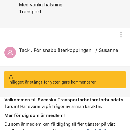
Med vänlig hälsning
Transport
Visa
Tack . För snabb återkopplingen. / Susanne
Inlägget är stängt för ytterligare kommentarer.
Välkommen till Svenska Transportarbetareförbundets
Om forumet
forum!
Här svarar vi på frågor av allmän karaktär.
Mer för dig som är medlem!
Du som är medlem kan få tillgång till fler tjänster på vårt