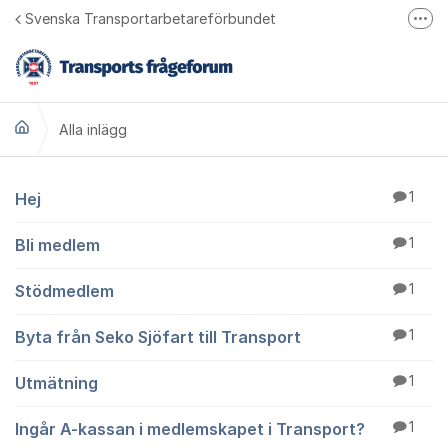
Hoppa till innehåll
Svenska Transportarbetareförbundet
Fler
Bli medlem
Transports hemsida
Alla inlägg
Transport på Facebook
Ring oss 010 480 30 00
Alla inlägg
Hej
1
Bli medlem
1
Stödmedlem
1
Byta från Seko Sjöfart till Transport
1
Utmätning
1
Ingår A-kassan i medlemskapet i Transport?
1