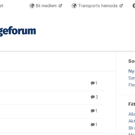
et
Bli medlem
Transports hemsida
So
Ny
Sen
1
Fl
3
Fil
1
All
Akt
1
Bl