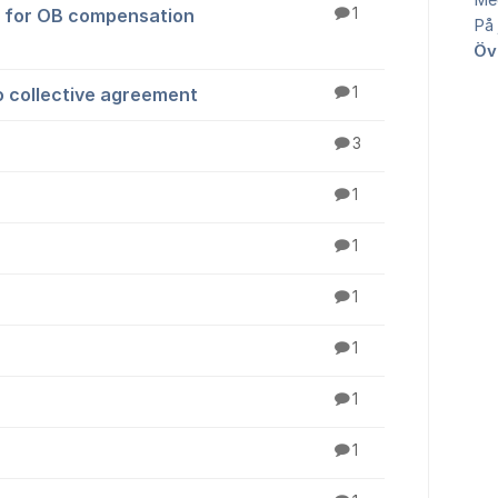
Me
ce for OB compensation
1
På 
Öv
 collective agreement
1
3
1
1
1
1
1
1