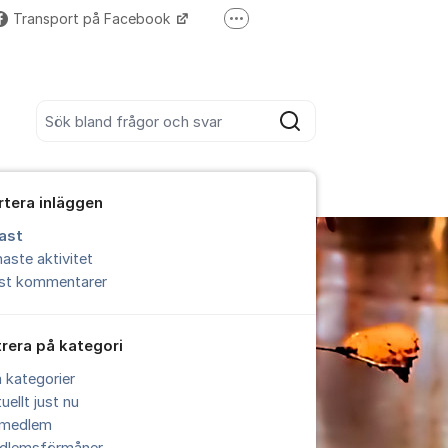
Transport på Facebook
Fler supportlänkar
Ring oss 010 480 30 00
Sök bland alla inlägg
Sök
rtera inläggen
ast
aste aktivitet
est kommentarer
trera på kategori
a kategorier
uellt just nu
i medlem