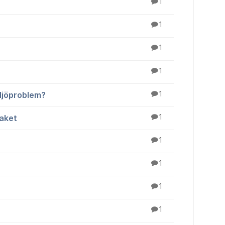
1
1
1
1
iljöproblem?
1
faket
1
1
1
1
1