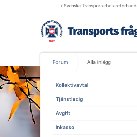
Hoppa till innehåll
Svenska Transportarbetareförbund
Forum
Alla inlägg
Alla inlägg
Kollektivavtal
Tjänstledig
Avgift
Inkasso