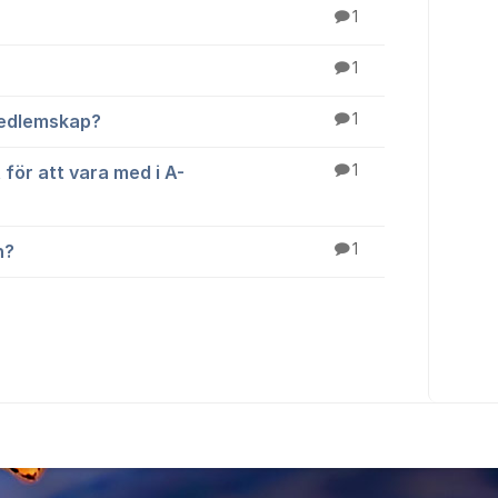
1
1
 medlemskap?
1
för att vara med i A-
1
n?
1