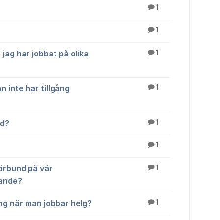
1
1
r jag har jobbat på olika
1
n inte har tillgång
1
rd?
1
1
örbund på vår
1
rande?
ng när man jobbar helg?
1