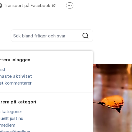
Transport på Facebook
Fler supportlänkar
Ring oss 010 480 30 00
Sök bland alla inlägg
Sök
rtera inläggen
ast
naste aktivitet
est kommentarer
trera på kategori
a kategorier
uellt just nu
i medlem