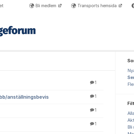
et
Bli medlem
Transports hemsida
So
Ny
Se
1
Fl
b/anställningsbevis
1
Fil
1
All
Akt
1
Bl