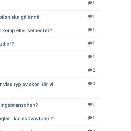
1
bilen ska gå ändå.
1
ut komp eller semester?
1
tudier?
1
1
2
 viss typ av skor när vi
3
ningsbranschen?
1
gler i kollektivavtalen?
1