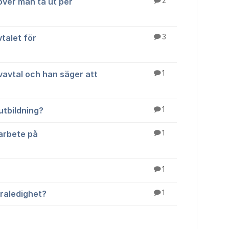
ver man ta ut per
2
talet för
3
ivavtal och han säger att
1
lutbildning?
1
 arbete på
1
1
raledighet?
1