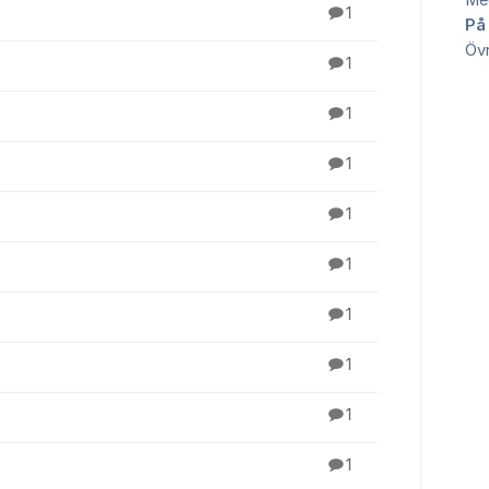
Me
1
På
Övr
1
1
1
1
1
1
1
1
1