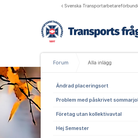
Hoppa till innehåll
Svenska Transportarbetareförbund
Forum
Alla inlägg
Alla inlägg
Ändrad placeringsort
Problem med påskrivet sommarjob
Företag utan kollektivavtal
Hej Semester