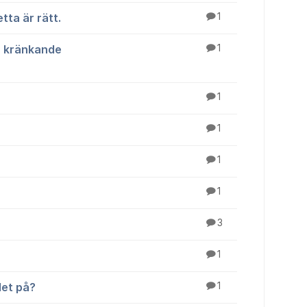
tta är rätt.
1
ch kränkande
1
1
1
1
1
3
1
let på?
1